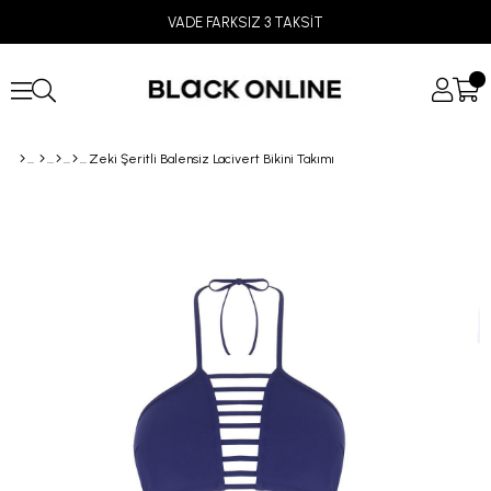
VADE FARKSIZ 3 TAKSİT
Zeki Şeritli Balensiz Lacivert Bikini Takımı