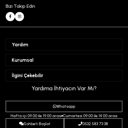
Bizi Takip Edin
Yardım
Sipariş Takibi
Kurumsal
Hesabım
Mesafeli Satış Sözleşmesi
İlgini Çekebilir
Favorilerim
Üyelik Sözleşmesi
Sepetim
Kadın
Yardıma İhtiyacın Var Mı?
Gizlilik ve Güvenlik Politikası
Destek Taleplerim
Erkek
Ödeme ve Teslimat Koşulları
Yardım
Whatsapp
Çocuk
İptal ve İade Koşulları
Hafta içi 09:00 ile 19:00 arası
Cumartesi 09:00 ile 14:00 arası
İndirim
İletişim
Sohbeti Başlat
0532 583 73 38