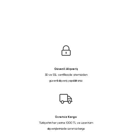
Güvenli Alışveriş
3D ve SSL sertifikası ile sitemizden
güvenli alışveriş yapabilirsiniz.
Ücretsiz Kargo
Türkiye'nin her yerine 1000 TL ve üzeri tüm
alışverişlerinizde ücretsiz kargo