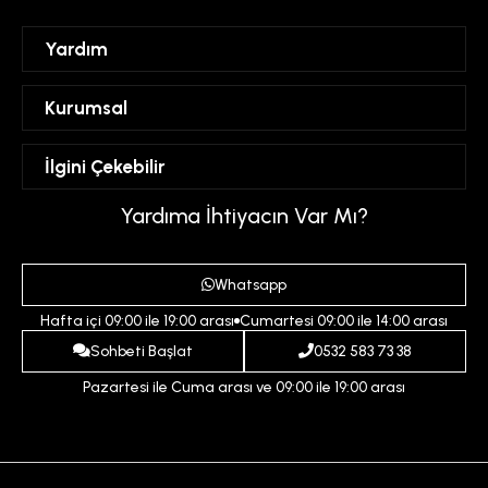
Yardım
Sipariş Takibi
Kurumsal
Hesabım
Mesafeli Satış Sözleşmesi
İlgini Çekebilir
Favorilerim
Üyelik Sözleşmesi
Sepetim
Kadın
Yardıma İhtiyacın Var Mı?
Gizlilik ve Güvenlik Politikası
Destek Taleplerim
Erkek
Ödeme ve Teslimat Koşulları
Yardım
Whatsapp
Çocuk
İptal ve İade Koşulları
Hafta içi 09:00 ile 19:00 arası
Cumartesi 09:00 ile 14:00 arası
İndirim
İletişim
Sohbeti Başlat
0532 583 73 38
Pazartesi ile Cuma arası ve 09:00 ile 19:00 arası