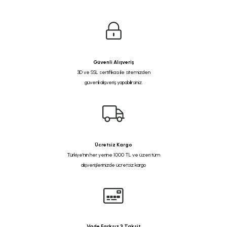
Güvenli Alışveriş
3D ve SSL sertifikası ile sitemizden
güvenli alışveriş yapabilirsiniz.
Ücretsiz Kargo
Türkiye'nin her yerine 1000 TL ve üzeri tüm
alışverişlerinizde ücretsiz kargo
Vade Farksız 3 Taksit