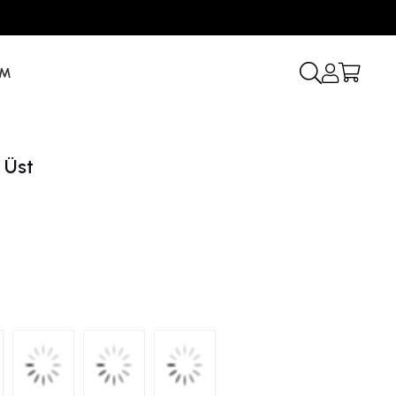
İM
 Üst