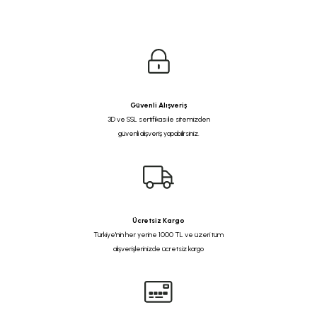
Güvenli Alışveriş
3D ve SSL sertifikası ile sitemizden
güvenli alışveriş yapabilirsiniz.
Ücretsiz Kargo
Türkiye'nin her yerine 1000 TL ve üzeri tüm
alışverişlerinizde ücretsiz kargo