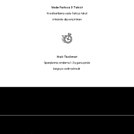
Vade Farksız 3 Taksit
Kredi kartlarına vade farksız taksit
imkanı ile alışveriş imkanı
Hızlı Teslimat
Siparişleriniz ortalama 1-3 iş günü içinde
kargoya verilmektedir.