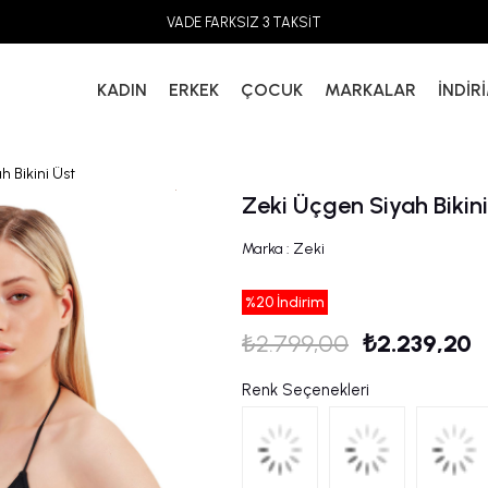
VADE FARKSIZ 3 TAKSİT
KADIN
ERKEK
ÇOCUK
MARKALAR
İNDİR
 Bikini Üst
Zeki Üçgen Siyah Bikini
Marka
:
Zeki
%
20
İndirim
₺2.799,00
₺2.239,20
Renk Seçenekleri