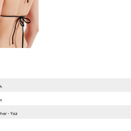
h
n
ahar - Yaz