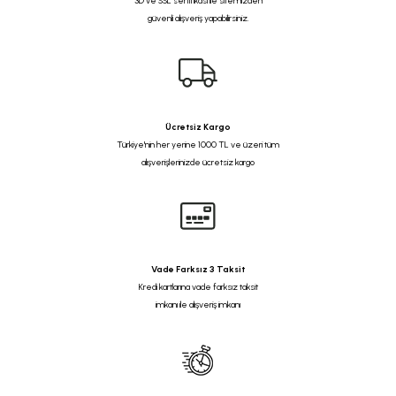
3D ve SSL sertifikası ile sitemizden
güvenli alışveriş yapabilirsiniz.
Ücretsiz Kargo
Türkiye'nin her yerine 1000 TL ve üzeri tüm
alışverişlerinizde ücretsiz kargo
Vade Farksız 3 Taksit
Kredi kartlarına vade farksız taksit
imkanı ile alışveriş imkanı