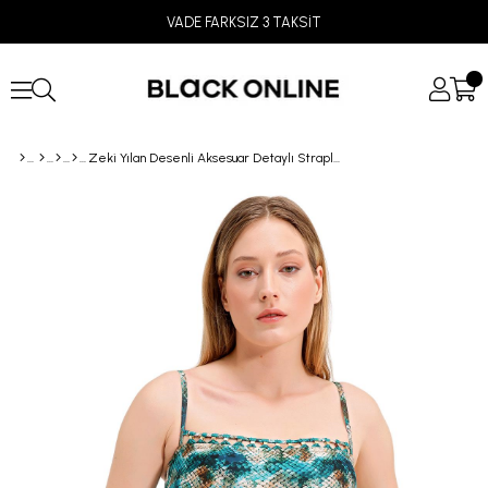
VADE FARKSIZ 3 TAKSİT
Zeki Yılan Desenli Aksesuar Detaylı Straplez Bikini Takım