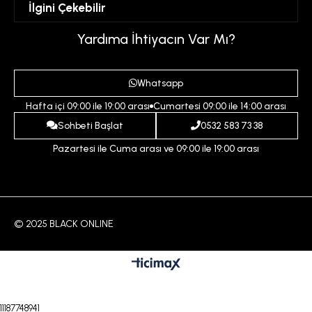
İlgini Çekebilir
Favorilerim
Üyelik Sözleşmesi
Sepetim
Kadın
Yardıma İhtiyacın Var Mı?
Gizlilik ve Güvenlik Politikası
Destek Taleplerim
Erkek
Ödeme ve Teslimat Koşulları
Yardım
Whatsapp
Çocuk
İptal ve İade Koşulları
Hafta içi 09:00 ile 19:00 arası
Cumartesi 09:00 ile 14:00 arası
İndirim
İletişim
Sohbeti Başlat
0532 583 73 38
Pazartesi ile Cuma arası ve 09:00 ile 19:00 arası
© 2025 BLACK ONLINE
11187748941