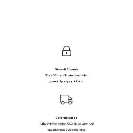
Güvenli Alışveriş
3D ve SSL sertifikası ile sitemizden
güvenli alışveriş yapabilirsiniz.
Ücretsiz Kargo
Türkiye'nin her yerine 1000 TL ve üzeri tüm
alışverişlerinizde ücretsiz kargo