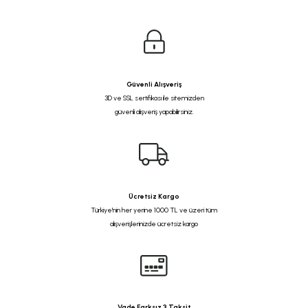
Güvenli Alışveriş
3D ve SSL sertifikası ile sitemizden
güvenli alışveriş yapabilirsiniz.
Ücretsiz Kargo
Türkiye'nin her yerine 1000 TL ve üzeri tüm
alışverişlerinizde ücretsiz kargo
Vade Farksız 3 Taksit