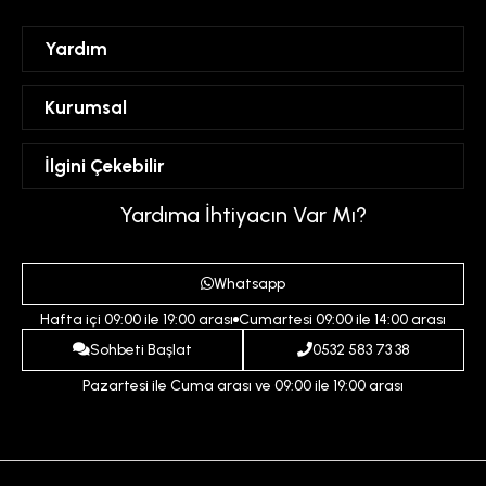
Yardım
Sipariş Takibi
Kurumsal
Hesabım
Mesafeli Satış Sözleşmesi
İlgini Çekebilir
Favorilerim
Üyelik Sözleşmesi
Sepetim
Kadın
Yardıma İhtiyacın Var Mı?
Gizlilik ve Güvenlik Politikası
Destek Taleplerim
Erkek
Ödeme ve Teslimat Koşulları
Yardım
Whatsapp
Çocuk
İptal ve İade Koşulları
Hafta içi 09:00 ile 19:00 arası
Cumartesi 09:00 ile 14:00 arası
İndirim
İletişim
Sohbeti Başlat
0532 583 73 38
Pazartesi ile Cuma arası ve 09:00 ile 19:00 arası