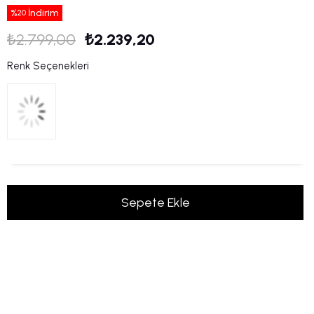
%
İndirim
20
₺2.799,00
₺2.239,20
Renk Seçenekleri