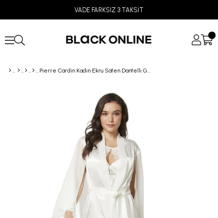
VADE FARKSIZ 3 TAKSİT
Pierre Cardin Kadın Ekru Saten Dantelli Gecelik Sabahlık Takımı 4375