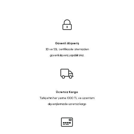
Güvenli Alışveriş
3D ve SSL sertifikası ile sitemizden
güvenli alışveriş yapabilirsiniz.
Ücretsiz Kargo
Türkiye'nin her yerine 1000 TL ve üzeri tüm
alışverişlerinizde ücretsiz kargo