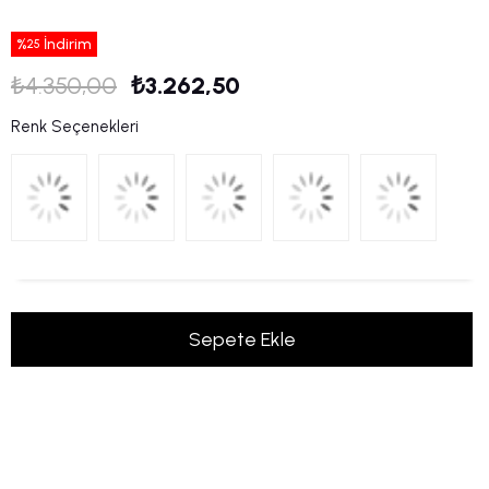
%
İndirim
25
₺4.350,00
₺3.262,50
Renk Seçenekleri