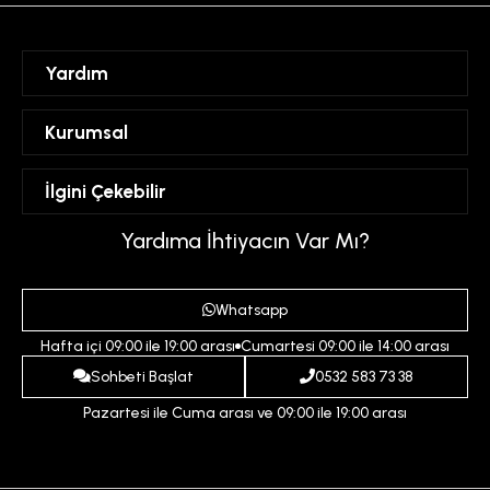
Yardım
Sipariş Takibi
Kurumsal
Hesabım
Mesafeli Satış Sözleşmesi
İlgini Çekebilir
Favorilerim
Üyelik Sözleşmesi
Sepetim
Kadın
Yardıma İhtiyacın Var Mı?
Gizlilik ve Güvenlik Politikası
Destek Taleplerim
Erkek
Ödeme ve Teslimat Koşulları
Yardım
Whatsapp
Çocuk
İptal ve İade Koşulları
Hafta içi 09:00 ile 19:00 arası
Cumartesi 09:00 ile 14:00 arası
İndirim
İletişim
Sohbeti Başlat
0532 583 73 38
Pazartesi ile Cuma arası ve 09:00 ile 19:00 arası