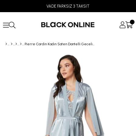
VADE FARKSIZ 3 TAKSİT
Pierre Cardin Kadın Saten Dantelli Gecelik Sabahlık Takımı 4375