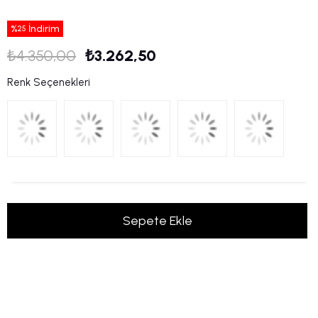
%
İndirim
25
₺4.350,00
₺3.262,50
Renk Seçenekleri