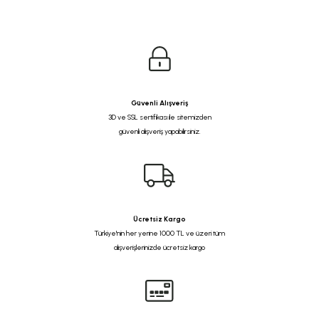
Güvenli Alışveriş
3D ve SSL sertifikası ile sitemizden
güvenli alışveriş yapabilirsiniz.
Ücretsiz Kargo
Türkiye'nin her yerine 1000 TL ve üzeri tüm
alışverişlerinizde ücretsiz kargo