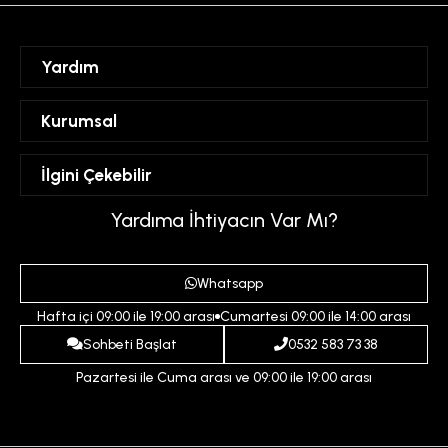
Yardım
Sipariş Takibi
Kurumsal
Hesabım
Mesafeli Satış Sözleşmesi
İlgini Çekebilir
Favorilerim
Üyelik Sözleşmesi
Sepetim
Kadın
Yardıma İhtiyacın Var Mı?
Gizlilik ve Güvenlik Politikası
Destek Taleplerim
Erkek
Ödeme ve Teslimat Koşulları
Yardım
Whatsapp
Çocuk
İptal ve İade Koşulları
Hafta içi 09:00 ile 19:00 arası
Cumartesi 09:00 ile 14:00 arası
İndirim
İletişim
Sohbeti Başlat
0532 583 73 38
Pazartesi ile Cuma arası ve 09:00 ile 19:00 arası