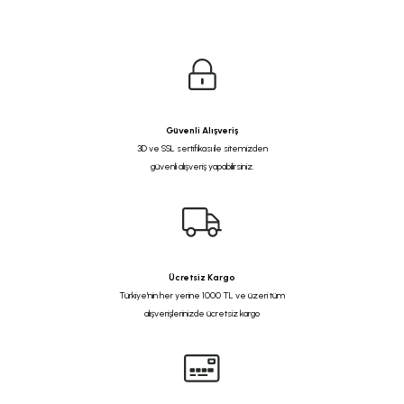
Güvenli Alışveriş
3D ve SSL sertifikası ile sitemizden
güvenli alışveriş yapabilirsiniz.
Ücretsiz Kargo
Türkiye'nin her yerine 1000 TL ve üzeri tüm
alışverişlerinizde ücretsiz kargo