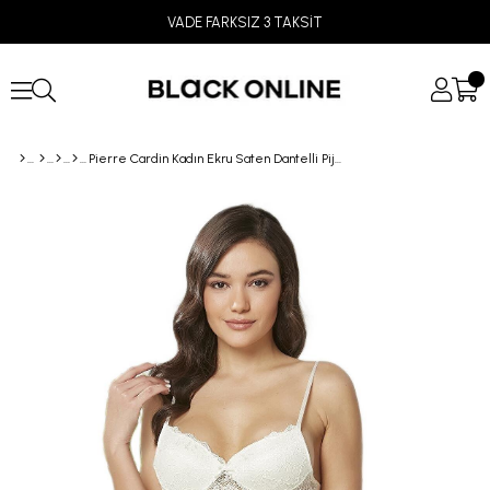
VADE FARKSIZ 3 TAKSİT
Pierre Cardin Kadın Ekru Saten Dantelli Pijama Şort Takım 415