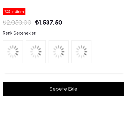
%
İndirim
25
₺2.050,00
₺1.537,50
Renk Seçenekleri