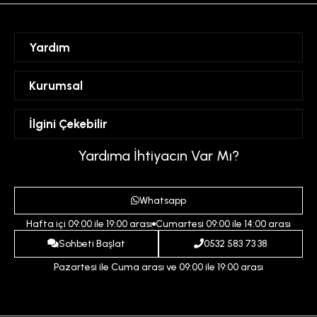
Yardım
Sipariş Takibi
Kurumsal
Hesabım
Mesafeli Satış Sözleşmesi
İlgini Çekebilir
Favorilerim
Üyelik Sözleşmesi
Sepetim
Kadın
Yardıma İhtiyacın Var Mı?
Gizlilik ve Güvenlik Politikası
Destek Taleplerim
Erkek
Ödeme ve Teslimat Koşulları
Yardım
Whatsapp
Çocuk
İptal ve İade Koşulları
Hafta içi 09:00 ile 19:00 arası
Cumartesi 09:00 ile 14:00 arası
İndirim
İletişim
Sohbeti Başlat
0532 583 73 38
Pazartesi ile Cuma arası ve 09:00 ile 19:00 arası