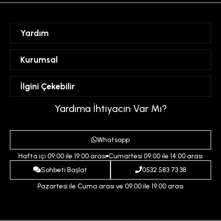
Yardım
Sipariş Takibi
Kurumsal
Hesabım
Mesafeli Satış Sözleşmesi
İlgini Çekebilir
Favorilerim
Üyelik Sözleşmesi
Sepetim
Kadın
Yardıma İhtiyacın Var Mı?
Gizlilik ve Güvenlik Politikası
Destek Taleplerim
Erkek
Ödeme ve Teslimat Koşulları
Yardım
Whatsapp
Çocuk
İptal ve İade Koşulları
Hafta içi 09:00 ile 19:00 arası
Cumartesi 09:00 ile 14:00 arası
İndirim
İletişim
Sohbeti Başlat
0532 583 73 38
Pazartesi ile Cuma arası ve 09:00 ile 19:00 arası