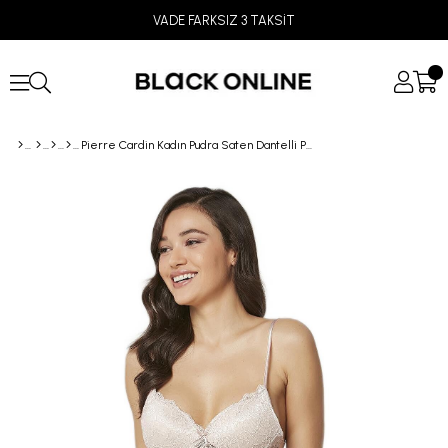
VADE FARKSIZ 3 TAKSİT
Pierre Cardin Kadın Pudra Saten Dantelli Pijama Şort Takım 415