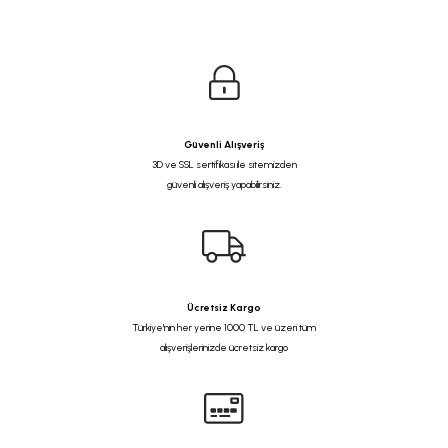
Güvenli Alışveriş
3D ve SSL sertifikası ile sitemizden
güvenli alışveriş yapabilirsiniz.
Ücretsiz Kargo
Türkiye'nin her yerine 1000 TL ve üzeri tüm
alışverişlerinizde ücretsiz kargo