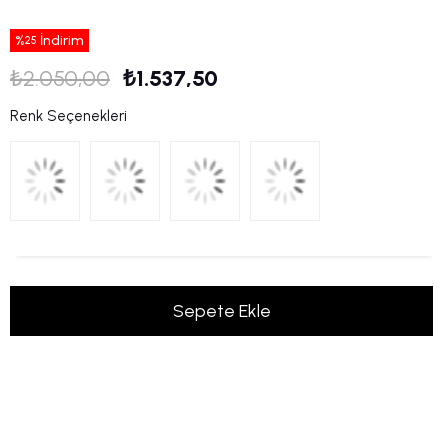
%
İndirim
25
₺2.050,00
₺1.537,50
Renk Seçenekleri