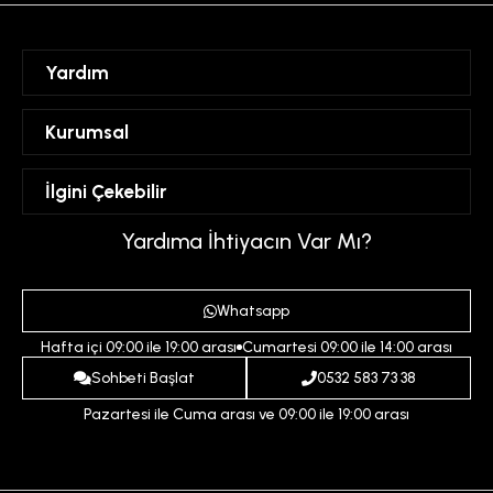
Yardım
Sipariş Takibi
Kurumsal
Hesabım
Mesafeli Satış Sözleşmesi
İlgini Çekebilir
Favorilerim
Üyelik Sözleşmesi
Sepetim
Kadın
Yardıma İhtiyacın Var Mı?
Gizlilik ve Güvenlik Politikası
Destek Taleplerim
Erkek
Ödeme ve Teslimat Koşulları
Yardım
Whatsapp
Çocuk
İptal ve İade Koşulları
Hafta içi 09:00 ile 19:00 arası
Cumartesi 09:00 ile 14:00 arası
İndirim
İletişim
Sohbeti Başlat
0532 583 73 38
Pazartesi ile Cuma arası ve 09:00 ile 19:00 arası