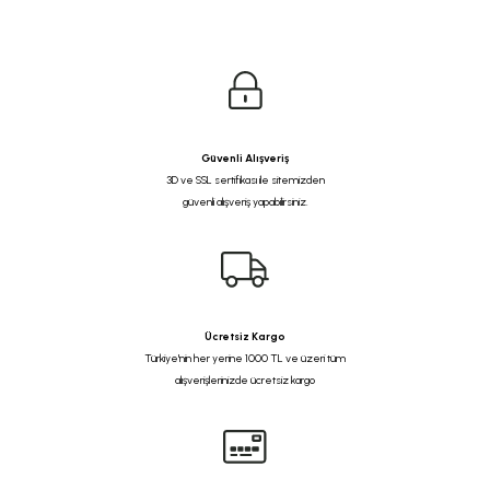
Güvenli Alışveriş
3D ve SSL sertifikası ile sitemizden
güvenli alışveriş yapabilirsiniz.
Ücretsiz Kargo
Türkiye'nin her yerine 1000 TL ve üzeri tüm
alışverişlerinizde ücretsiz kargo