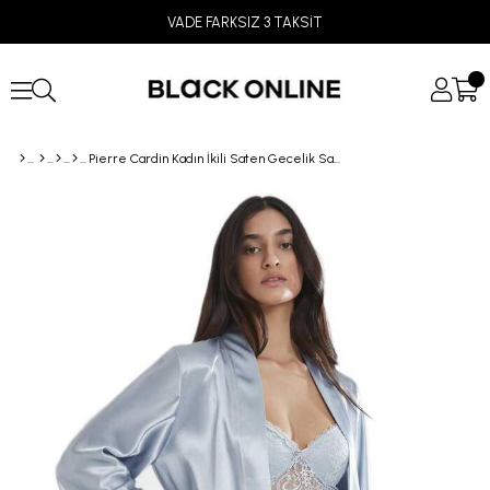
VADE FARKSIZ 3 TAKSİT
Pierre Cardin Kadın İkili Saten Gecelik Sabahlık Takım 4090