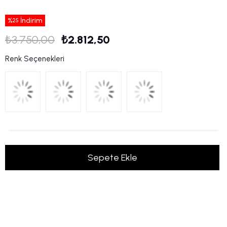
%
İndirim
25
₺3.750,00
₺2.812,50
Renk Seçenekleri