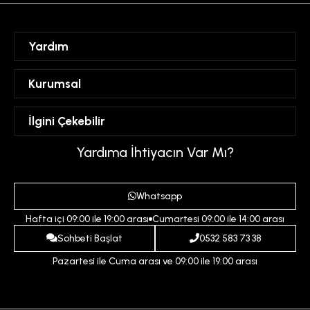
Yardım
Sipariş Takibi
Kurumsal
Hesabım
Mesafeli Satış Sözleşmesi
İlgini Çekebilir
Favorilerim
Üyelik Sözleşmesi
Sepetim
Kadın
Yardıma İhtiyacın Var Mı?
Gizlilik ve Güvenlik Politikası
Destek Taleplerim
Erkek
Ödeme ve Teslimat Koşulları
Yardım
Whatsapp
Çocuk
İptal ve İade Koşulları
Hafta içi 09:00 ile 19:00 arası
Cumartesi 09:00 ile 14:00 arası
İndirim
İletişim
Sohbeti Başlat
0532 583 73 38
Pazartesi ile Cuma arası ve 09:00 ile 19:00 arası