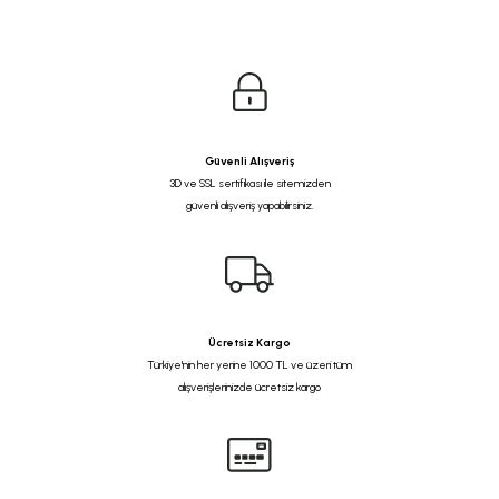
Güvenli Alışveriş
3D ve SSL sertifikası ile sitemizden
güvenli alışveriş yapabilirsiniz.
Ücretsiz Kargo
Türkiye'nin her yerine 1000 TL ve üzeri tüm
alışverişlerinizde ücretsiz kargo