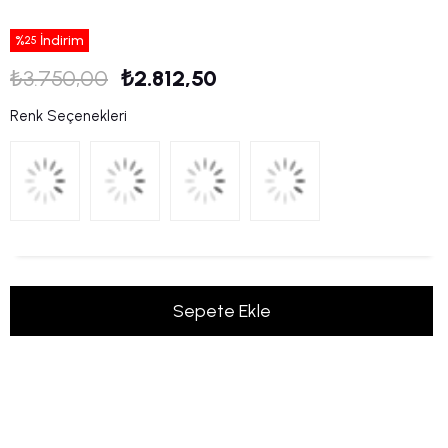
%
İndirim
25
₺3.750,00
₺2.812,50
Renk Seçenekleri