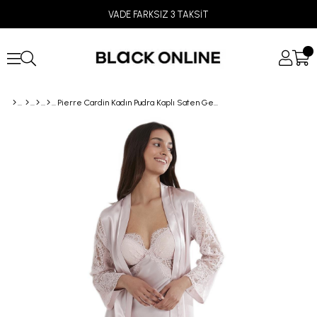
VADE FARKSIZ 3 TAKSİT
Pierre Cardin Kadın Pudra Kaplı Saten Gecelik Sabahlık Takım 4090